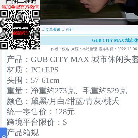
当前位置：
深圳金盟
→
文章资讯
→
停产
GUB CITY MAX 城
作者：佚名 来源：本站整理 发布时间：2022-12-06 09
产品：GUB CITY MAX 城市休闲头
材质：PC+EPS
头围：57-61cm
重量：净重约273克、毛重约529克
颜色：黛黑/月白/绀蓝/青灰/桃夭
统一零售价：128元
跨境平台限价：$
产品箱规