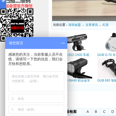
当前位置：
深圳金盟
→
文章资讯
→
灯具
请您留言
感谢您的关注，当前客服人员不在
GUB 022-1500 车前
GUB G-70 
线，请填写一下您的信息，我们会
灯
尽快和您联系。
GUB GH40 铝合金车
GUB 065 
前灯
车尾灯
按字母检索
A
B
C
D