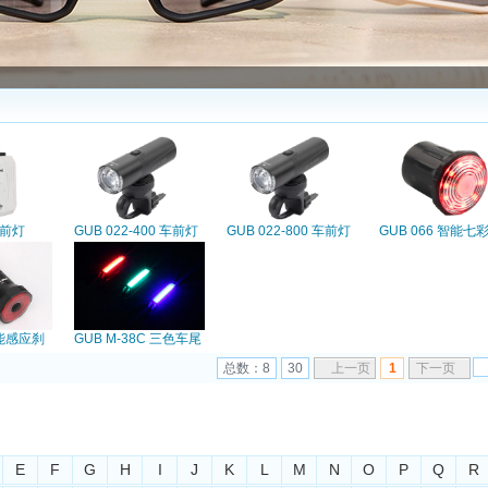
车前灯
GUB 022-400 车前灯
GUB 022-800 车前灯
GUB 066 智能七
示灯
智能感应刹
GUB M-38C 三色车尾
灯
总数：8
30
上一页
1
下一页
E
F
G
H
I
J
K
L
M
N
O
P
Q
R