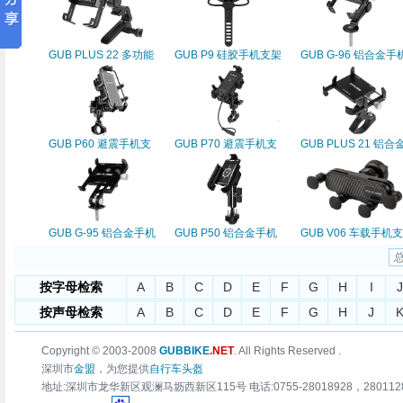
GUB PLUS 22 多功能
GUB P9 硅胶手机支架
GUB G-96 铝合金手
一体把专用手机支架
支架
GUB P60 避震手机支
GUB P70 避震手机支
GUB PLUS 21 铝合
架
架
手机架
GUB G-95 铝合金手机
GUB P50 铝合金手机
GUB V06 车载手机支
支架
支架(U型夹款)
架
总
按字母检索
A
B
C
D
E
F
G
H
I
J
按声母检索
A
B
C
D
E
F
G
H
J
Copyright © 2003-2008
GUBBIKE
.NET
. All Rights Reserved .
深圳市
金盟
，为您提供
自行车头盔
地址:深圳市龙华新区观澜马坜西新区115号 电话:0755-28018928，28011283 传真:0