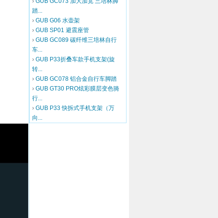
›
GUB GC073 加大加宽 三培林脚
踏...
›
GUB G06 水壶架
›
GUB SP01 避震座管
›
GUB GC089 碳纤维三培林自行
车...
›
GUB P33折叠车款手机支架(旋
转...
›
GUB GC078 铝合金自行车脚踏
›
GUB GT30 PRO炫彩膜层变色骑
行...
›
GUB P33 快拆式手机支架（万
向...