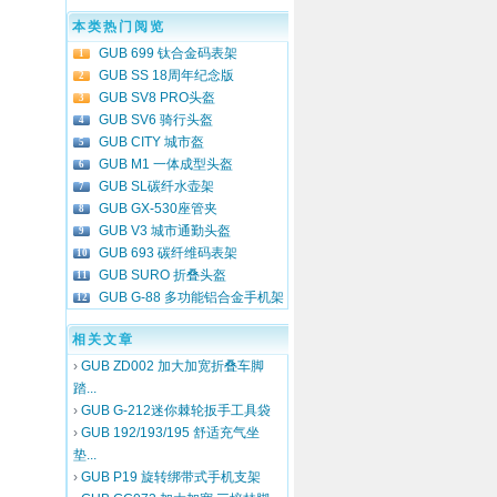
本类热门阅览
GUB 699 钛合金码表架
1
GUB SS 18周年纪念版
2
GUB SV8 PRO头盔
3
GUB SV6 骑行头盔
4
GUB CITY 城市盔
5
GUB M1 一体成型头盔
6
GUB SL碳纤水壶架
7
GUB GX-530座管夹
8
GUB V3 城市通勤头盔
9
GUB 693 碳纤维码表架
10
GUB SURO 折叠头盔
11
GUB G-88 多功能铝合金手机架
12
相关文章
›
GUB ZD002 加大加宽折叠车脚
踏...
›
GUB G-212迷你棘轮扳手工具袋
›
GUB 192/193/195 舒适充气坐
垫...
›
GUB P19 旋转绑带式手机支架