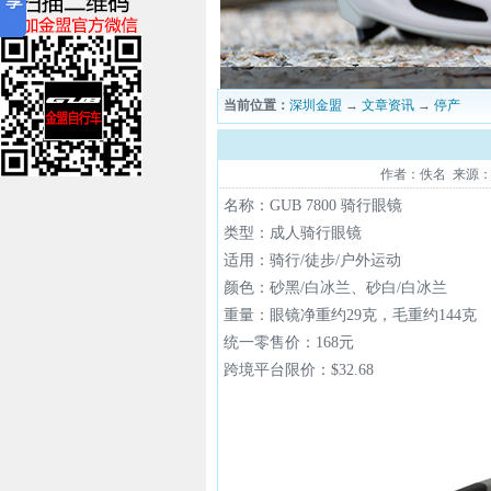
当前位置：
深圳金盟
→
文章资讯
→
停产
作者：佚名 来源：本站
名称：GUB 7800 骑行眼镜
类型：成人骑行眼镜
适用：骑行/徒步/户外运动
颜色：砂黑/白冰兰、砂白/白冰兰
重量：眼镜净重约29克，毛重约144克
统一零售价：168元
跨境平台限价：$32.68