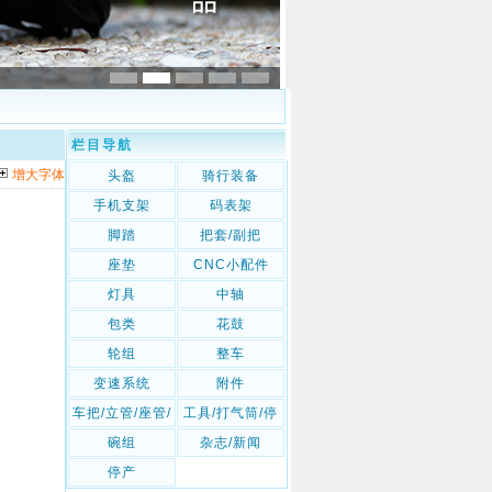
栏目导航
增大字体
头盔
骑行装备
手机支架
码表架
脚踏
把套/副把
座垫
CNC小配件
灯具
中轴
包类
花鼓
轮组
整车
变速系统
附件
车把/立管/座管/
工具/打气筒/停
座管夹
车架
碗组
杂志/新闻
停产