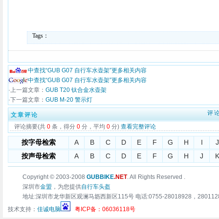
Tags：
中查找“GUB G07 自行车水壶架”更多相关内容
中查找“GUB G07 自行车水壶架”更多相关内容
·上一篇文章：
GUB T20 钛合金水壶架
·下一篇文章：
GUB M-20 警示灯
评
文章评论
评论摘要(共
0
条，得分
0
分，平均
0
分)
查看完整评论
按字母检索
A
B
C
D
E
F
G
H
I
J
按声母检索
A
B
C
D
E
F
G
H
J
Copyright © 2003-2008
GUBBIKE
.NET
. All Rights Reserved .
深圳市
金盟
，为您提供
自行车头盔
地址:深圳市龙华新区观澜马坜西新区115号 电话:0755-28018928，28011283 传真:0
技术支持：
佳诚电脑
粤ICP备：06036118号