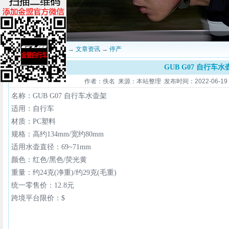
当前位置：
深圳金盟
→
文章资讯
→
停产
GUB G07 自行车水
作者：佚名 来源：本站整理 发布时间：2022-06-19 14
名称：GUB G07 自行车水壶架
适用：自行车
材质
：PC塑料
规格：高约134mm/宽约80mm
适用水壶直径：69~71mm
颜色：红色/黑色/荧光黄
重量：约24克(净重)/约29克(毛重)
统一零售价：12.8元
跨境平台限价：$