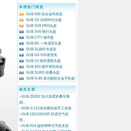
本类热门阅览
GUB 699 钛合金码表架
1
GUB SS 18周年纪念版
2
GUB SV8 PRO头盔
3
GUB SV6 骑行头盔
4
GUB CITY 城市盔
5
GUB M1 一体成型头盔
6
GUB SL碳纤水壶架
7
GUB GX-530座管夹
8
GUB V3 城市通勤头盔
9
GUB 693 碳纤维码表架
10
GUB SURO 折叠头盔
11
GUB G-88 多功能铝合金手机架
12
相关文章
›
GUB ZD002 加大加宽折叠车脚
踏...
›
GUB G-212迷你棘轮扳手工具袋
›
GUB 192/193/195 舒适充气坐
垫...
›
GUB P19 旋转绑带式手机支架