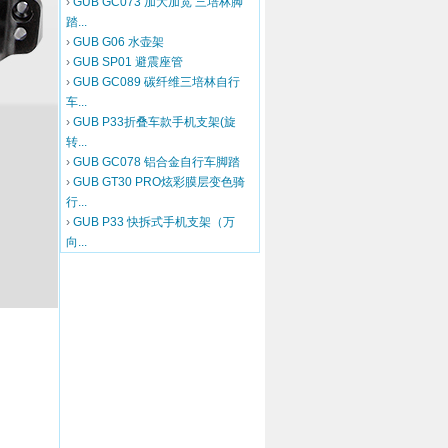
›
GUB GC073 加大加宽 三培林脚
踏...
›
GUB G06 水壶架
›
GUB SP01 避震座管
›
GUB GC089 碳纤维三培林自行
车...
›
GUB P33折叠车款手机支架(旋
转...
›
GUB GC078 铝合金自行车脚踏
›
GUB GT30 PRO炫彩膜层变色骑
行...
›
GUB P33 快拆式手机支架（万
向...