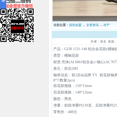
当前位置：
深圳金盟
→
文章资讯
→
停产
作者：佚名 来源：本站
产品：GUB 1531-148 铝合金花鼓(桶轴
类型：桶轴花鼓
材质:壳体(AL6061铝合金)+轴心(AL707
条孔：前后28H
轴承信息：前2后4(
品牌:YY
前花鼓轴承：
8*7/数量2pcs
)
前花鼓规格：110*15mm
后花鼓规格：148*12mm
颜色：黑色
净重：前鼓净重约139克，后鼓净重约25
零售价：488元