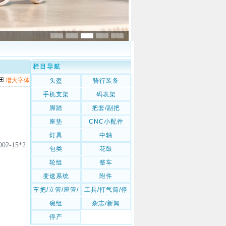
栏目导航
增大字体
头盔
骑行装备
手机支架
码表架
脚踏
把套/副把
座垫
CNC小配件
灯具
中轴
2-15*2
包类
花鼓
轮组
整车
变速系统
附件
车把/立管/座管/
工具/打气筒/停
座管夹
车架
碗组
杂志/新闻
停产