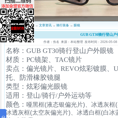
当前位置：
深圳金盟
→
文章资讯
→
骑行装备
→
眼镜
GUB GT30骑行登山
作者：佚名 来源：本站整理 发布时间：2026-05-08 16
名称：GUB GT30骑行登山户外眼镜
材质：PC镜架、
TAC镜片
卖点：偏光镜片、REVO炫彩镀膜、U
托、防滑橡胶镜腿
类型：炫彩偏光眼镜
适用：登山/骑行/
户外运动等
颜色：
哑黑框(液态银偏光片)、冰透灰框
冰透灰框(太空灰偏光片)、冰透白框(白冰