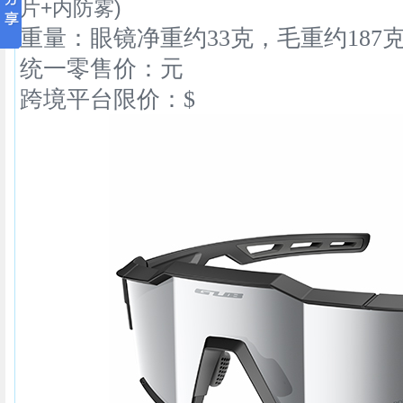
片+内防雾)
重量：眼镜净重约33克，毛重
约187
统一零售价：元
跨境平台限价：$