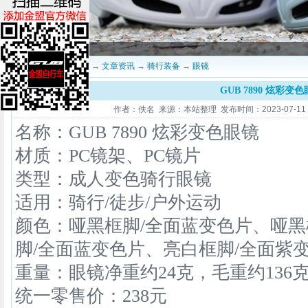
当前位置：
深圳金盟
→
文章资讯
→
骑行装备
→
眼镜
GUB 7890 炫彩变
作者：佚名 来源：本站整理 发布时间：2023-07-11 17
名称：GUB 7890 炫彩变色眼镜
材质：PC镜架、PC镜片
类型：成人变色骑行眼镜
适用：骑行/徒步/户外运动
颜色：哑黑框脚/全面蓝变色片、哑黑
脚/全面蓝变色片、亮白框脚/全面紫
重量：眼镜净重约24克，毛重约136
统一零售价：238元