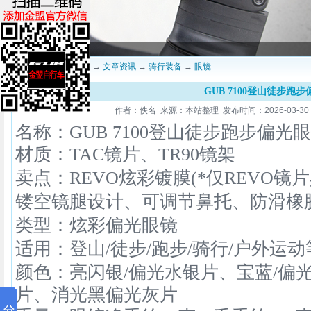
当前位置：
深圳金盟
→
文章资讯
→
骑行装备
→
眼镜
GUB 7100登山徒步跑
作者：佚名 来源：本站整理 发布时间：2026-03-30 15
名称：GUB 7100
登山徒步跑步偏光眼
材质：TAC镜片、TR90镜架
卖点：
REVO炫彩镀膜(*仅REVO镜
镂空
镜腿设计、可调节鼻托、防滑橡
类型：炫彩偏光眼镜
适用：登山/
徒步/
跑步/
骑行/
户外运动
颜色：
亮闪银/
偏光水银片、
宝蓝/
偏
片、
消光黑偏光灰片